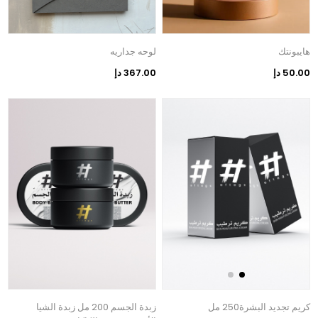
هايبونتك
لوحه جداريه
50.00 دإ
367.00 دإ
كريم تجديد البشرة250 مل
زبدة الجسم 200 مل زبدة الشيا