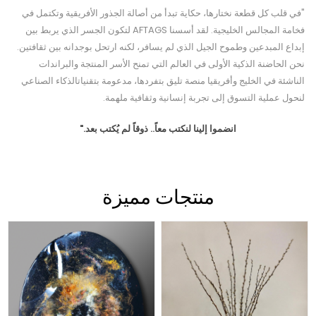
"في قلب كل قطعة نختارها، حكاية تبدأ من أصالة الجذور الأفريقية وتكتمل في
فخامة المجالس الخليجية. لقد أسسنا AFTAGS لتكون الجسر الذي يربط بين
إبداع المبدعين وطموح الجيل الذي لم يسافر، لكنه ارتحل بوجدانه بين ثقافتين.
نحن الحاضنة الذكية الأولى في العالم التي تمنح الأسر المنتجة والبراندات
الناشئة في الخليج وأفريقيا منصة تليق بتفردها، مدعومة بتقنياتالذكاء الصناعي
لنحول عملية التسوق إلى تجربة إنسانية وثقافية ملهمة.
انضموا إلينا لنكتب معاً.. ذوقاً لم يُكتب بعد."
منتجات مميزة