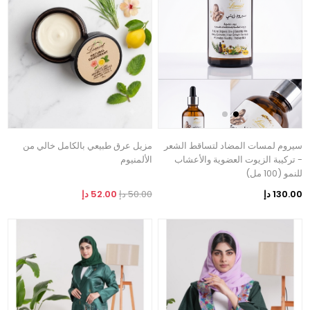
سيروم لمسات المضاد لتساقط الشعر
مزيل عرق طبيعي بالكامل خالي من
- تركيبة الزيوت العضوية والأعشاب
الألمنيوم
للنمو (100 مل)
130.00 دإ
50.00 دإ
52.00 دإ