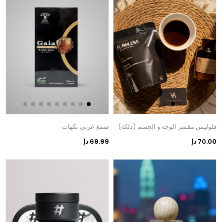
فلوليس مقشر الوجه و الجسم (دلكة)
صمغ عربي نكهات
70.00 دإ
69.99 دإ