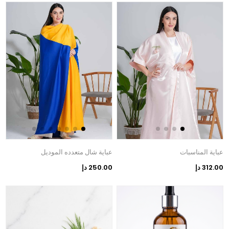
عباية المناسبات
عباية شال متعدده الموديل
312.00 دإ
250.00 دإ