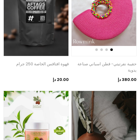
حقيبة نفرتيتي- قطن اسباني صناعة
قهوة افتاقس الخاصة 250 جرام
يدوية
380.00 دإ
20.00 دإ