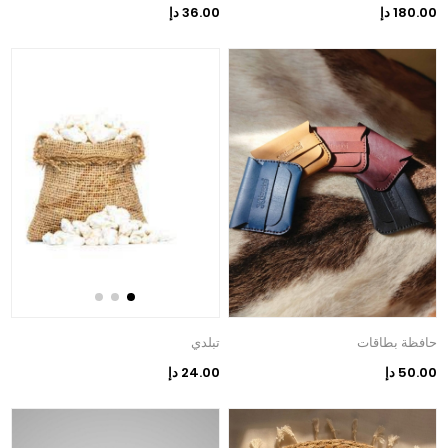
180.00 دإ
36.00 دإ
حافظة بطاقات
تبلدي
50.00 دإ
24.00 دإ