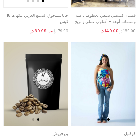
فستان قميصي صيفي بخطوط ناعمة
جايا مسحوق الصمغ العربي بنكهات 15
ولمسات أنيقة – أسلوب عملي ومريح
كيس
180.00 دإ
140.00 دإ
79.99 دإ
من 69.99 دإ
كوكتيل
بن فريش