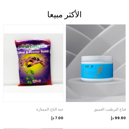
الأكثر مبيعا
قناع الترطيب العميق
حنة التاج الممتازة
99.90 دإ
7.00 دإ