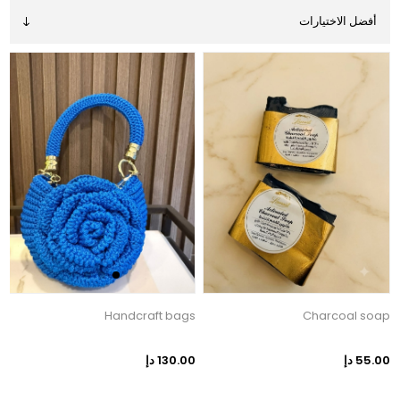
e
Handcraft bags
Charcoal soap
55.00 دإ
130.00 دإ
0