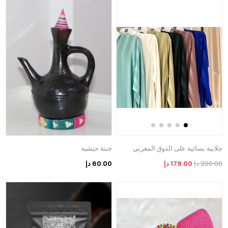
جلابية نسائية على الذوق المغربي
جبنة حبشية
200.00 دإ
179.00 دإ
60.00 دإ