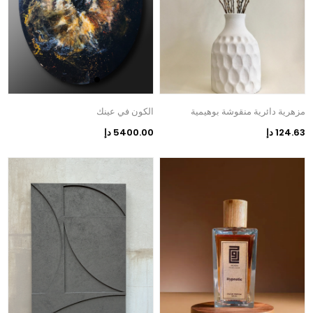
مزهرية دائرية منقوشة بوهيمية
الكون في عينك
124.63 دإ
5400.00 دإ