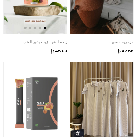
مزهرية حصوية
زبذة الشيا بزيت بذور العنب
42.68 دإ
45.00 دإ