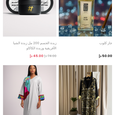
جاز كلوب
زبدة الجسم 200 مل زبدة الشيا
الأفريقية وزبدة الكاكاو
50.00 دإ
74.00 دإ
45.00 دإ