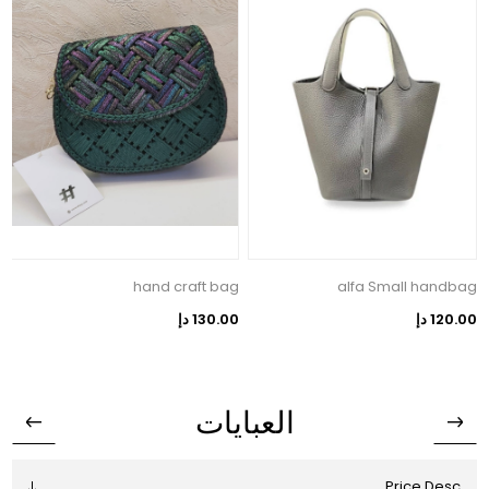
p
hand craft bag
alfa Small handbag
120.00 دإ
130.00 دإ
0
العبايات