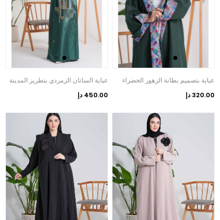
عباية بتصميم بطانة الزهور الخضراء
عباية الساتان الزمردي بتطريز المدينة
320.00 دإ
450.00 دإ