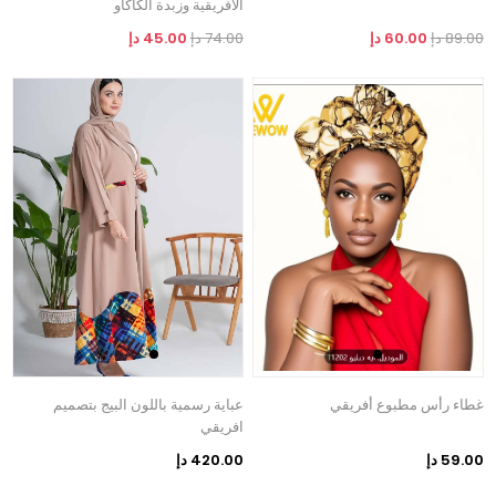
الأفريقية وزبدة الكاكاو
89.00 دإ
60.00 دإ
74.00 دإ
45.00 دإ
غطاء رأس مطبوع أفريقي
عباية رسمية باللون البيج بتصميم
افريقي
59.00 دإ
420.00 دإ