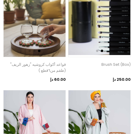
Brush Set (Box)
قواعد أكواب كروشيه "زهور الريف"
(طقم من٦قطع )
250.00 دإ
60.00 دإ