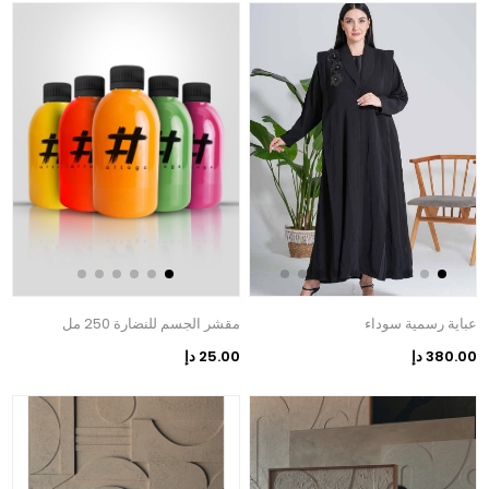
عباية رسمية سوداء
مقشر الجسم للنضارة 250 مل
380.00 دإ
25.00 دإ