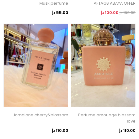
Musk perfume
AFTAGS ABAYA OFFER
150.00 دإ
100.00 دإ
55.00 دإ
Jomalone cherry&blossom
Perfume amouage blossom
love
110.00 دإ
110.00 دإ