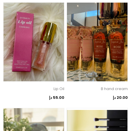
Lip Oil
B hand cream
20.00 دإ
55.00 دإ