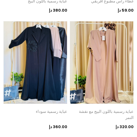
غطاء رأس مطبوع أفريقي
عباية رسمية باللون البيج
59.00 دإ
380.00 دإ
عباية رسمية باللون البيج مع نقشة
عباية رسمية سوداء
النمر
320.00 دإ
360.00 دإ