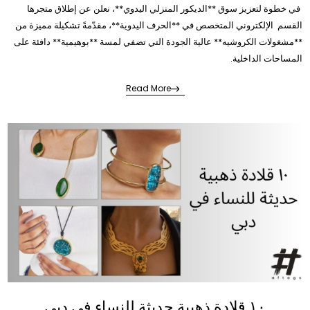
في خطوة لتعزيز سوق **الديكور المنزلي اليدوي**، نعلن عن إطلاق متجرها
القسم الإلكتروني المتخصص في **الحرف اليدوية**، مقدّمةً تشكيلة مميزة من
**مشغولات الكروشيه** عالية الجودة التي تضفي لمسة **بوهيمية** دافئة على
المساحات الداخلية.
Read More
### قواعد أكواب كروشيه.. عنوان للأصالة والجمال
المنتج الأبرز في التشكيلة الافتتاحية هو مجموعة **قواعد الأكواب المصنوعة
بالكروشيه** (أو **كوسترات كروشيه**)، التي تمتاز بتصاميم زهرة عباد الشمس
المبهجة، ما يجعلها إضافة مثالية لمحبي **الديكور الريفي** و**المنسوجات
اليدوية**. هذه **إكسسوارات المنزل** الصغيرة لا تخدم وظيفة عملية فحسب،
بل تُعد **تحف فنية صغيرة** ترفع من مستوى جمالية المائدة.
> **كلمة المتجر:** "
نحن نركز على الجودة في **شغل الكروشيه اليدوي**، ونسعى لتقديم **هدايا
يدوية** لا تُنسى. ندرك أن البحث عن **ديكور منزلي عصري** يدمج بين الأصالة
والجودة يمثل تحدياً، ولهذا، صُممت منتجاتنا لتكون الإجابة المثالية،" يؤكد المتجر.
١٠ قلادة ذهبية حديثة للنساء في دبي