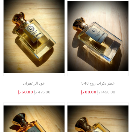
عطر بكرات روج 540
عود الزعفران
1450.00 دإ
60.00 دإ
475.00 دإ
50.00 دإ