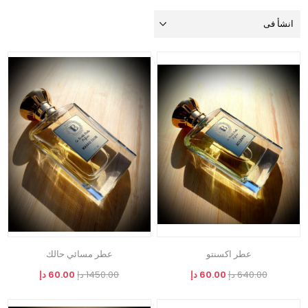
عطر اكسنتو
عطر مسائي حالك
640.00 دإ
60.00 دإ
1450.00 دإ
60.00 دإ