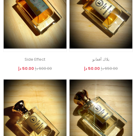
بلاك أفغانو
Side Effect
650.00 دإ
50.00 دإ
600.00 دإ
50.00 دإ