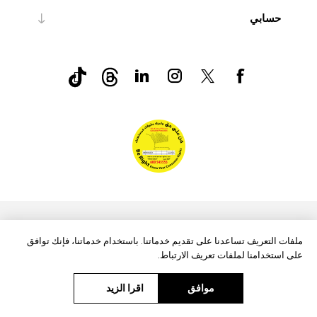
حسابي
nopCommerce
Powered by
ملفات التعريف تساعدنا على تقديم خدماتنا. باستخدام خدماتنا، فإنك توافق
على استخدامنا لملفات تعريف الارتباط.
موافق
اقرا الزيد
حقوق الطبع والنشر © 2026 Aftags. جميع الحقوق محفوظة.