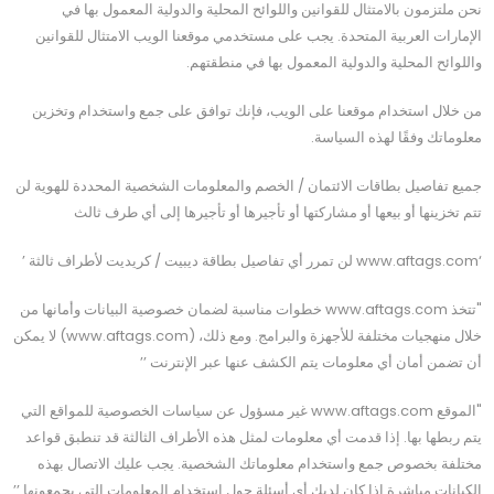
نحن ملتزمون بالامتثال للقوانين واللوائح المحلية والدولية المعمول بها في
الإمارات العربية المتحدة. يجب على مستخدمي موقعنا الويب الامتثال للقوانين
واللوائح المحلية والدولية المعمول بها في منطقتهم.
من خلال استخدام موقعنا على الويب، فإنك توافق على جمع واستخدام وتخزين
معلوماتك وفقًا لهذه السياسة.
جميع تفاصيل بطاقات الائتمان / الخصم والمعلومات الشخصية المحددة للهوية لن
تتم تخزينها أو بيعها أو مشاركتها أو تأجيرها أو تأجيرها إلى أي طرف ثالث
‘www.aftags.com لن تمرر أي تفاصيل بطاقة ديبيت / كريديت لأطراف ثالثة ’
"تتخذ www.aftags.com خطوات مناسبة لضمان خصوصية البيانات وأمانها من
خلال منهجيات مختلفة للأجهزة والبرامج. ومع ذلك، (www.aftags.com) لا يمكن
أن تضمن أمان أي معلومات يتم الكشف عنها عبر الإنترنت ’’
"الموقع www.aftags.com غير مسؤول عن سياسات الخصوصية للمواقع التي
يتم ربطها بها. إذا قدمت أي معلومات لمثل هذه الأطراف الثالثة قد تنطبق قواعد
مختلفة بخصوص جمع واستخدام معلوماتك الشخصية. يجب عليك الاتصال بهذه
الكيانات مباشرة إذا كان لديك أي أسئلة حول استخدام المعلومات التي يجمعونها.’’