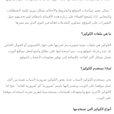
‘’ يمكن تغيير سياسات الموقع والشروط والأحكام بشكل دوري لتلبية المتطلبات
والمعايير. لذا، يُشجع العملاء على زيارة هذه الأقسام بانتظام ليتم تحديثهم حول
التغييرات على الموقع. ستكون التعديلات فعالة في اليوم الذي يتم نشرها
ما هي ملفات الكوكيز؟
الكوكيز هي ملفات نصية صغيرة يتم تخزينها على جهاز الكمبيوتر أو الجوال الخاص
بك عند زيارتك لموقع ويب. يتم استخدامها على نطاق واسع لجعل مواقع الويب
تعمل بشكل أكثر كفاءة، بالإضافة إلى توفير معلومات لأصحاب الموقع.
لماذا نستخدم الكوكيز؟
نحن نستخدم الكوكيز لأسباب عدة. بعض الكوكيز ضرورية لأسباب تقنية من أجل
عمل موقعنا على الويب، ونشير إليها باسم "ضرورية" أو "ضرورية للغاية". تتيح لنا
الكوكيز الأخرى تتبع واستهداف اهتمامات مستخدمينا لتعزيز تجربة استخدام موقعنا
على الويب.
أنواع الكوكيز التي نستخدمها