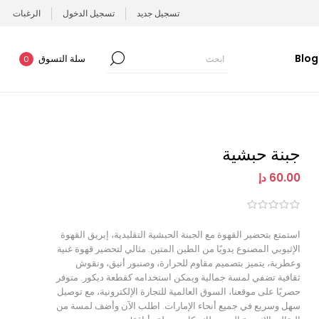
تسجيل جديد
تسجيل الدخول
الرغبات
Blog
سلة التسوق
0
جبنة حبشية
60.00 دإ
استمتع بتحضير القهوة مع الجبنة الحبشية التقليدية، إبريق القهوة
الإثيوبي المصنوع يدويًا من الطين المتين. مثالي لتحضير قهوة غنية
وعطرية، يتميز بتصميم مقاوم للحرارة، وصنبور أنيق، ونقوش
ثقافية تضفي لمسة جمالية ويمكن استخدامه كقطعة ديكور. متوفر
حصريًا على موقعنا، السوق العالمية للتجارة الإلكترونية، مع توصيل
سهل وسريع في جميع أنحاء الإمارات. اطلب الآن وأضف لمسة من