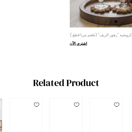
وشيه "زهور الريف" (طقم من٦قطع )
اشتري الآن
Related Product