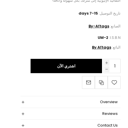
التقاليد الإثيوبية إلى منزلك بكل سهولة وأناقة!
تاريخ التوصيل:
7-15 days
الصانع:
By-Aftags
UM-2
I.S.B.N:
البائع:
By Aftags
اشتري الآن
Overview
Reviews
Contact Us