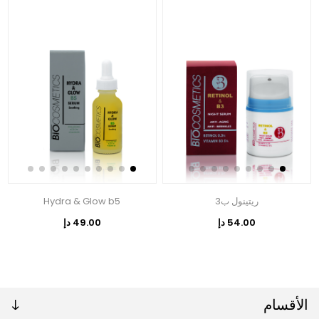
ريتينول ب3
Hydra & Glow b5
54.00 دإ
49.00 دإ
الأقسام