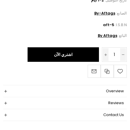
تاريخ التوصيل:
1-2 أيام
الصانع:
By-Aftags
aft-5
I.S.B.N:
البائع:
By Aftags
اشتري الآن
Overview
Reviews
Contact Us