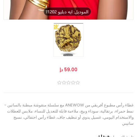
59.00 دإ
غطاء رأس مطبوع أفريقي من ANEWOW مع سلسلة منقوشة مبطنة بالساتين -
نمط حمراء، برتقالية، سوداء وبيج، ملاءمة قابلة للتعديل للنساء، ملابس للعطلات
والاستخدام اليومي، غسيل يدوي أو تنظيف جاف، غطاء رأس احتفالي، نسيج
ساتيني