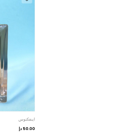
اينفكتوس
50.00 دإ