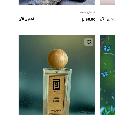
عايش سعيد
شتري الآن
اشتري الآن
50.00 دإ