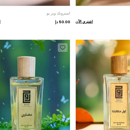
استرونك ويز يو
اشتري الآن
ا
50.00 دإ