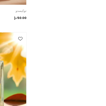
توكيسدو
50.00 دإ