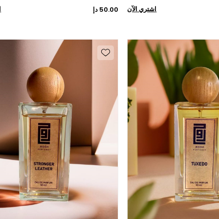
اشتري الآن
ا
50.00 دإ