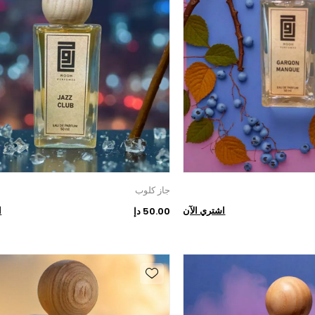
جاز كلوب
اشتري الآن
ا
50.00 دإ