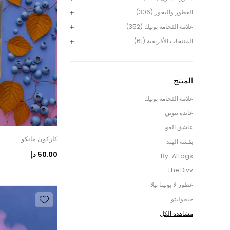
العطور والبخور (306)
علامة الفخامة بوتيك (352)
المنتجات الأفريقية (61)
المنتج
علامة الفخامة بوتيك
عايدة بيوتي
عاشق العود
كاركون مانكو
بقشة الهند
50.00 دإ
By-Aftags
The Divv
عطور لا بونيتا بيلا
جنجوليتو
مشاهدة الكل