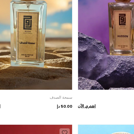
سمحة الصدف
اشتري الآن
ا
50.00 دإ