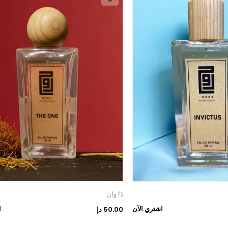
ذا وان
اشتري الآن
ا
50.00 دإ