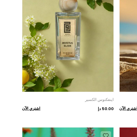
اينفكتوس الكسير
شتري الآن
اشتري الآن
50.00 دإ