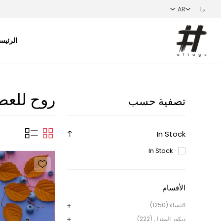
الرئيس
روح للعط
تصفية حسب
In Stock
In Stock
الأقسام
النساء (1250)
ديكور المنزل (222)