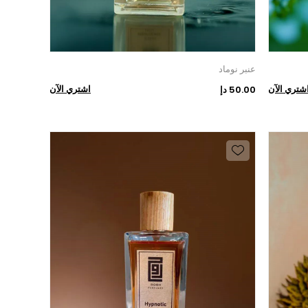
عنبر نوماد
شتري الآن
اشتري الآن
50.00 دإ