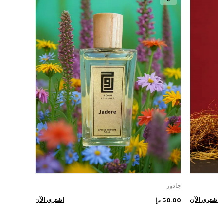
جادور
شتري الآن
اشتري الآن
50.00 دإ