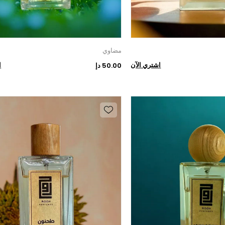
مضاوي
اشتري الآن
ا
50.00 دإ