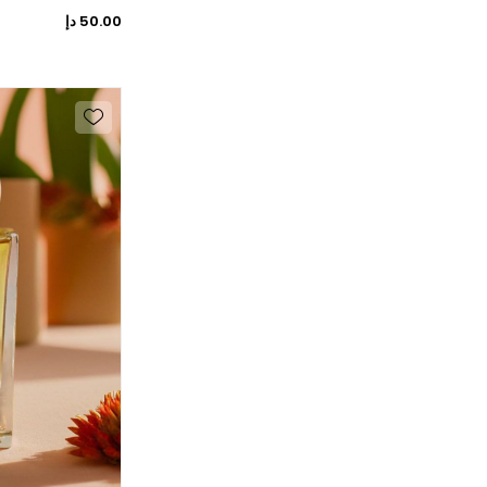
50.00 دإ