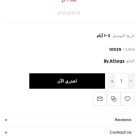
تاريخ التوصيل:
1-2 أيام
10029
I.S.B.N:
البائع:
By Aftags
اشتري الآن
Reviews
Contact Us