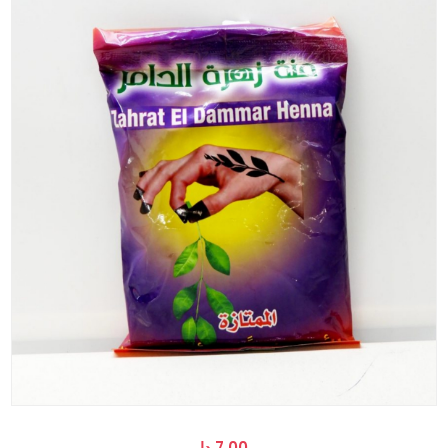
7.00 دإ