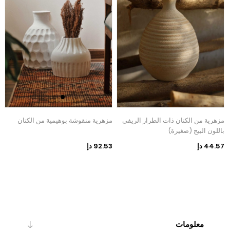
مزهرية من الكتان ذات الطراز الريفي
مزهرية منقوشة بوهيمية من الكتان
م
باللون البيج (صغيرة)
44.57 دإ
92.53 دإ
0
معلومات