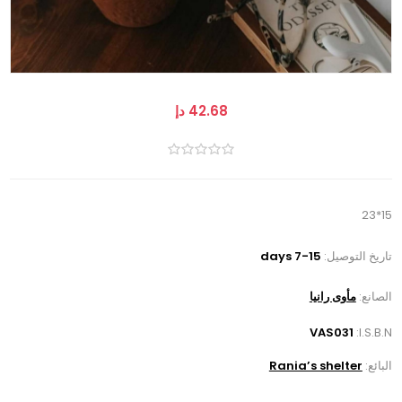
42.68 دإ
15*23
تاريخ التوصيل:
7-15 days
الصانع:
مأوى رانيا
VAS031
I.S.B.N:
البائع:
Rania’s shelter