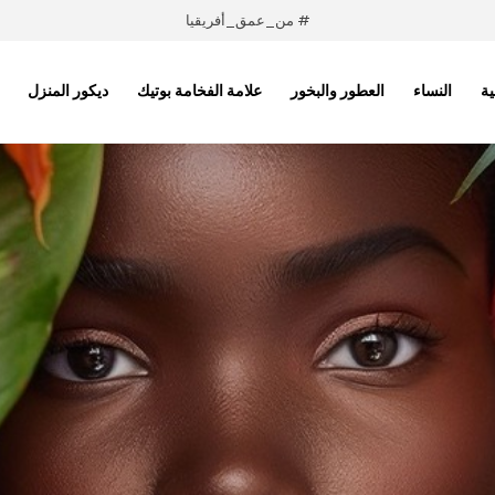
# من_عمق_أفريقيا
ية
النساء
العطور والبخور
علامة الفخامة بوتيك
ديكور المنزل