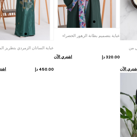
عباية بتصميم بطانة الزهور الخضراء
ي من
عباية الساتان الزمردي بتطريز الم
اشتري الآن
320.00 دإ
شتري الآن
اشتر
450.00 دإ