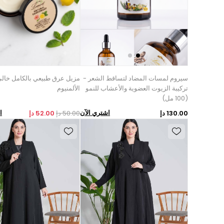
سيروم لمسات المضاد لتساقط الشعر -
مزيل عرق طبيعي بالكامل خال
تركيبة الزيوت العضوية والأعشاب للنمو
الألمنيوم
(100 مل)
اشتري الآن
ا
130.00 دإ
50.00 دإ
52.00 دإ