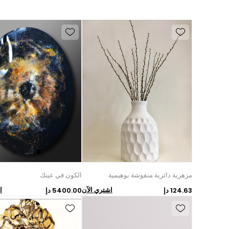
مزهرية دائرية منقوشة بوهيمية
الكون في عينك
اشتري الآن
ا
124.63 دإ
5400.00 دإ