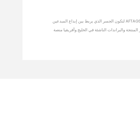
"في قلب كل قطعة نختارها، حكاية تبدأ من أصالة الجذور الأفريقية وتكتمل في فخامة المجالس الخليجية. لقد أسسنا AFTAGS لتكون الجسر الذي يربط بين إبداع المبدعين
المنتجة والبراندات الناشئة في الخليج وأفريقيا منصة