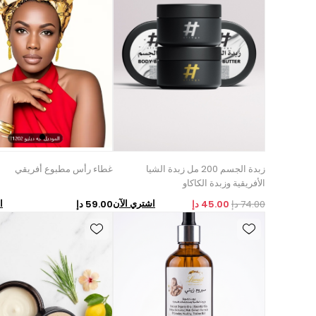
زبدة الجسم 200 مل زبدة الشيا
غطاء رأس مطبوع أفريقي
الأفريقية وزبدة الكاكاو
اشتري الآن
ا
74.00 دإ
45.00 دإ
59.00 دإ