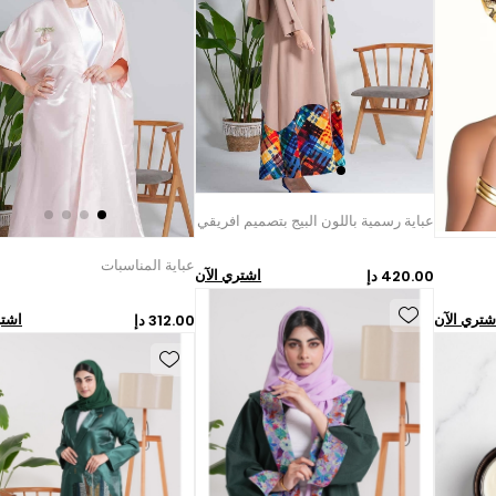
عباية رسمية باللون البيج بتصميم افريقي
عباية المناسبات
اشتري الآن
420.00 دإ
شتري الآن
اشتر
312.00 دإ