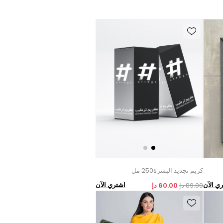
كريم تجديد البشرة250 مل
ي الآن
اشتري الآن
89.00 دإ
60.00 دإ