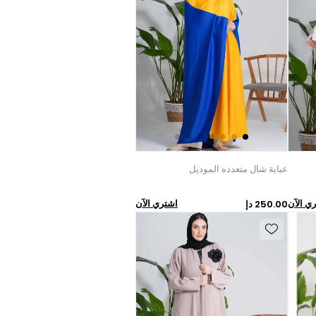
عباية شال متعدده الموديل
ي الآن
اشتري الآن
250.00 دإ