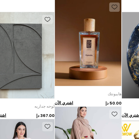
هايبونتك
اشتري الآن
50.00 دإ
لوحه جداريه
شتري الآن
اشتر
367.00 دإ