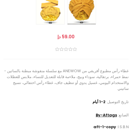
59.00 دإ
غطاء رأس مطبوع أفريقي من ANEWOW مع سلسلة منقوشة مبطنة بالساتين -
نمط حمراء، برتقالية، سوداء وبيج، ملاءمة قابلة للتعديل للنساء، ملابس للعطلات
والاستخدام اليومي، غسيل يدوي أو تنظيف جاف، غطاء رأس احتفالي، نسيج
ساتيني
تاريخ التوصيل:
1-2 أيام
الصانع:
By-Aftags
aft-1-copy
I.S.B.N: