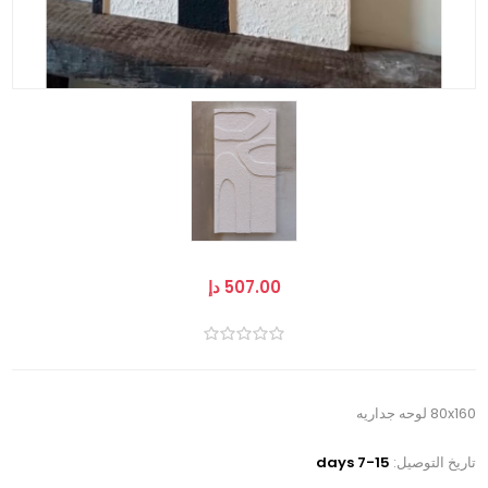
507.00 دإ
80x160 لوحه جداريه
تاريخ التوصيل:
7-15 days