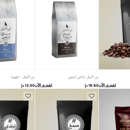
بن النيل خاص ابيض
بن النيل - قهوة
اشتري الآن
اشتري الآن
15.60 دإ
12.00 دإ