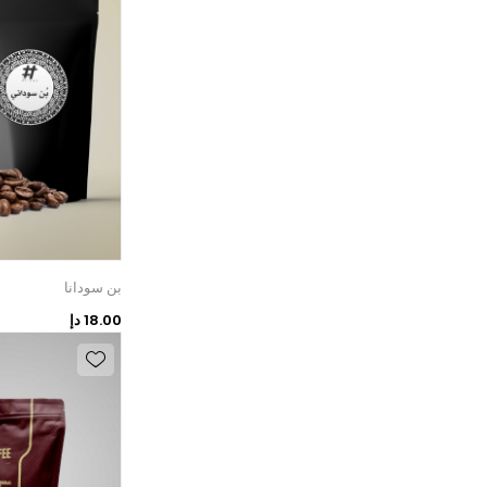
بن سودانا
18.00 دإ