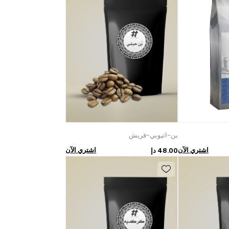
بن-اثيوبي-فريش
اشتري الآن
اشتري الآن
48.00 دإ