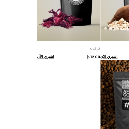
كركديه
اشتري الآن
اشتري الآن
12.00 دإ