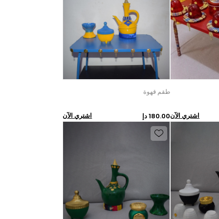
طقم قهوة
اشتري الآن
اشتري الآن
180.00 دإ