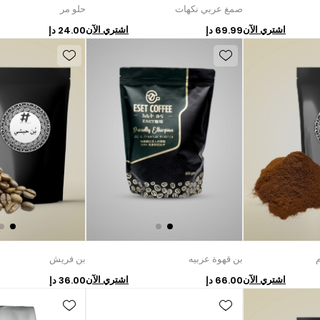
صمغ عربي نكهات
حلو مر
اشتري الآن
اشتري الآن
69.99 دإ
24.00 دإ
بن قهوة عربيه
بن فريش
اشتري الآن
اشتري الآن
66.00 دإ
36.00 دإ