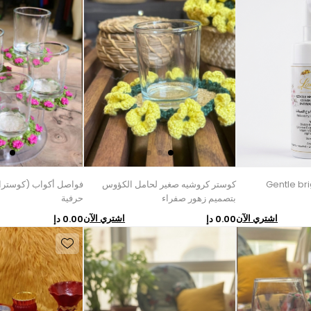
Gentle br
كوستر كروشيه صغير لحامل الكؤوس
فواصل أكواب (كوسترات
بتصميم زهور صفراء
حرفية
اشتري الآن
اشتري الآن
0.00 دإ
0.00 دإ