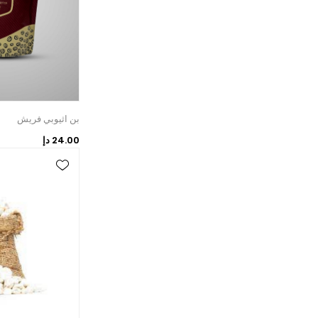
بن اثيوبي فريش
24.00 دإ