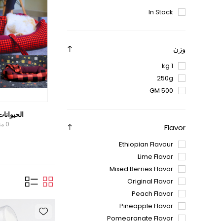
In Stock
وزن
1 kg
250g
500 GM
الحيوانات
0 منتج
Flavor
Ethiopian Flavour
Lime Flavor
Mixed Berries Flavor
Original Flavor
Peach Flavor
Pineapple Flavor
Pomegranate Flavor