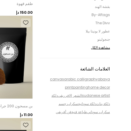
طقم قهوة
بقشة الهند
150.00 دإ
By-Aftags
The Divv
عطور لا بونيتا بيلا
جنجوليتو
مشاهدة الكل
العلامات الشائعة
canvas
arabic calligraphy
abaya
print
painting
home decor
sudanese artist
الشعر الافرريقي
دلكة
دلكة بنات
دلكة سودانية
سكراب جسم
بن مسحون 200 جرام
سكراب سوداني
طباعة فنية
فن أفريقي
11.00 دإ