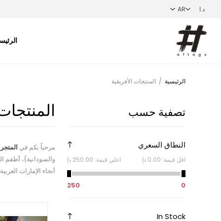
الرئيس
الرئيسية
/
المنتجات الأفريقية
المنتجات 
تصفية حسب
النطاق السعري
مرحباً بكم في
المتجر 
والسودانية)، أطقم ال
اقل قيمة:
0.00 دإ
اعلي قيمة:
250.00 دإ
أنحاء الإمارات العربية
250
0
In Stock