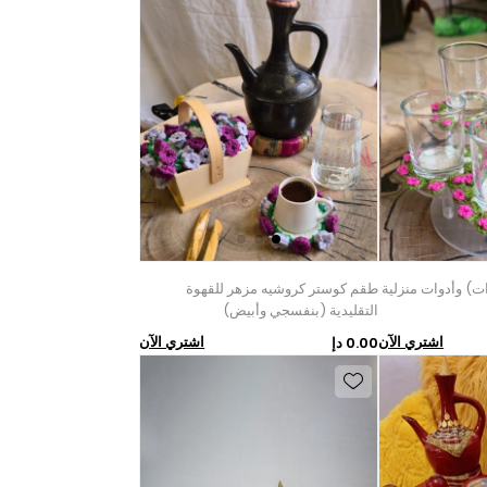
) وأدوات منزلية
طقم كوستر كروشيه مزهر للقهوة
التقليدية (بنفسجي وأبيض)
اشتري الآن
اشتري الآن
0.00 دإ