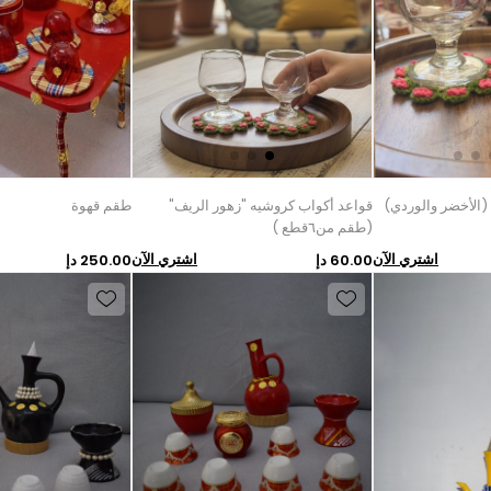
الأخضر والوردي)
قواعد أكواب كروشيه "زهور الريف"
طقم قهوة
(طقم من٦قطع )
اشتري الآن
اشتري الآن
60.00 دإ
250.00 دإ