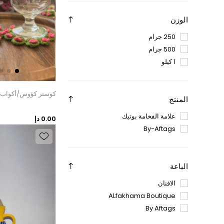
الوزن
250 جرام
500 جرام
1 كيلو
كوستر كؤوس/أكواب (
المنتج
علامة الفخامة بوتيك
0.00 دإ
By-Aftags
الباعة
الافنان
ALfakhama Boutique
By Aftags