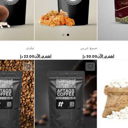
صمغ عربي
تبلدى
اشتري الآن
اشتري الآن
30.00 دإ
22.00 دإ