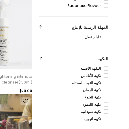
Sudanese Flavour
المهلة الزمنية للإنتاج
7ايام عمل
النكهة
النكهة الأصلية
نكهة الأناناس
ightening intimate
cleanser(150ml)
نكهة التوت المختلط
نكهة الرمان
0.00 دإ
نكهة الخوخ
نكهة الليمون
نكهة سودانية
نكهة اثيوبية