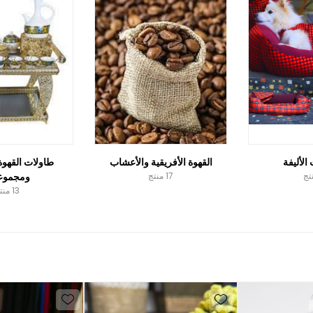
 الأليفة
القهوة الأفريقية والأعشاب
طاولات القهوة 
17 منتج
ومجموعا
13 منتج