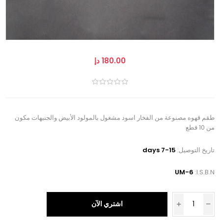
180.00 دإ
طقم قهوه مصنوعة من الفخار اسود مشغول بالمولود الأبيض والجنيهات مكون
من 10 قطع
تاريخ التوصيل:
7-15 days
UM-6
I.S.B.N:
اشتري الآن