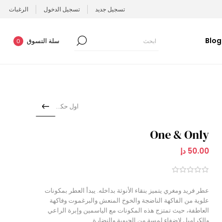
تسجيل جديد
تسجيل الدخول
الرغبات
Blog
سلة التسوق
0
اول حكايتنا
One & Only
50.00 دإ
عطر فريد ومغري يتميز بنقاء الأنوثة بداخله. يبدأ العطر بمكونات
علوية من الفاكهة الناضجة والخوخ المنعش والبرغموت وفاكهة
العاطفة، حيث تمتزج هذه المكونات مع الياسمين وإبرة الراعي
والكراميل لإضفاء لمسة من الحيوية والنضارة.