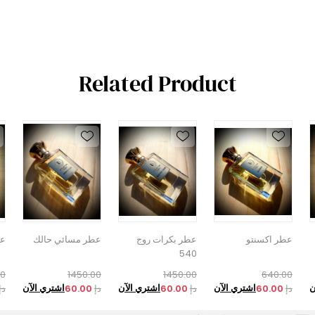
Related Product
عطر اكسنتو
عطر بكرات روج
عطر مسائي حالك
عو
540
00
1450.00
1450.00
640.00
ن
اشتري الآن
اشتري الآن
اشتري الآن
دإ
60.00
دإ
60.00
دإ
60.00
دإ
دإ
دإ
دإ
دإ