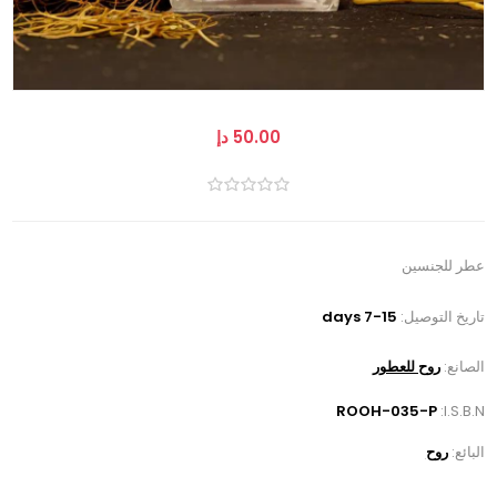
50.00 دإ
عطر للجنسين
تاريخ التوصيل:
7-15 days
الصانع:
روح للعطور
ROOH-035-P
I.S.B.N:
البائع:
روح