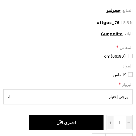
الصانع:
جنجوليتو
aftgas_76
I.S.B.N:
البائع:
Gungalito
*
المقاس
(66x90)cm
المواد
كانفاس
*
البرواز
اشتري الآن