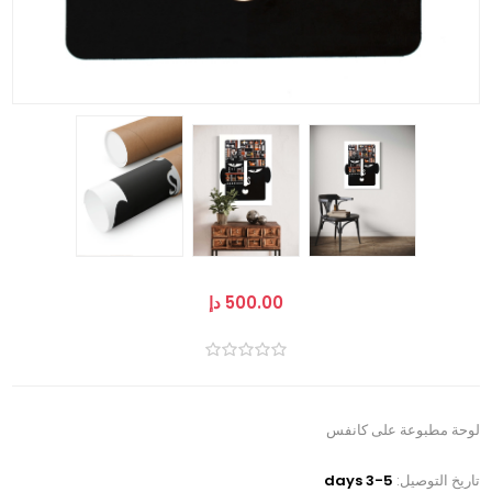
500.00 دإ
لوحة مطبوعة على كانفس
تاريخ التوصيل:
3-5 days