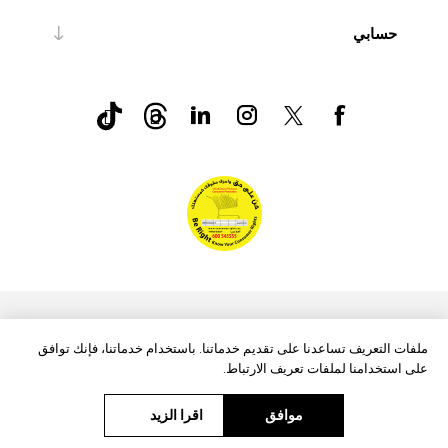
حسابي
nopCommerce
Powered by
ملفات التعريف تساعدنا على تقديم خدماتنا. باستخدام خدماتنا، فإنك توافق
على استخدامنا لملفات تعريف الارتباط.
موافق
اقرا الزيد
حقوق الطبع والنشر © 2026 Aftags. جميع الحقوق محفوظة.