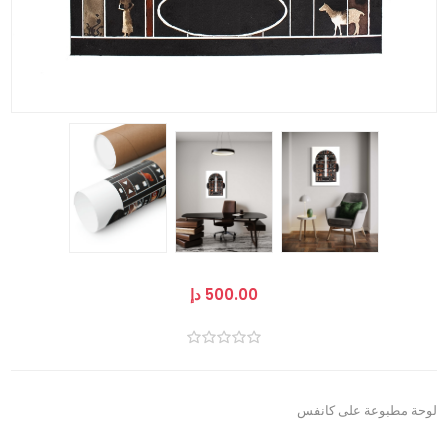
500.00 دإ
لوحة مطبوعة على كانفس