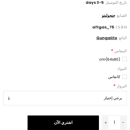
تاريخ التوصيل:
3-5 days
الصانع:
جنجوليتو
aftgas_75
I.S.B.N:
البائع:
Gungalito
*
المقاس
(64x90)cm
المواد
كانفاس
*
البرواز
اشتري الآن