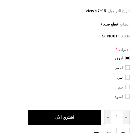
تاريخ التوصيل:
7-15 days
الصانع:
قطع صنعاء
S-N001
I.S.B.N:
*
الالوان
ازرق
احمر
بني
بيج
اسود
اشتري الآن