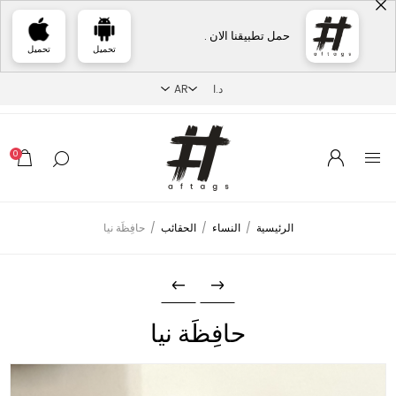
حمل تطبيقنا الان .
تحميل
تحميل
0
الرئيسية
/
النساء
/
الحقائب
/
حافِظَة نيا
حافِظَة نيا