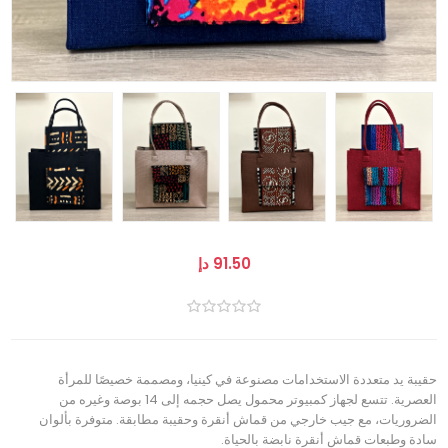
91.50 دإ
حقيبة يد متعددة الاستخدامات مصنوعة في كينيا، ومصممة خصيصًا للمرأة
العصرية. تتسع لجهاز كمبيوتر محمول يصل حجمه إلى 14 بوصة وغيره من
الضروريات، مع جيب خارجي من قماش أنقرة وحقيبة مطابقة. متوفرة بألوان
سادة وطبعات قماش أنقرة نابضة بالحياة.