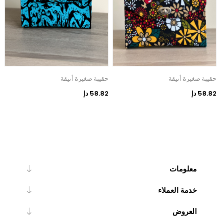
حقيبة صغيرة أنيقة
حقيبة صغيرة أنيقة
ح
58.82 دإ
58.82 دإ
2
معلومات
خدمة العملاء
العروض