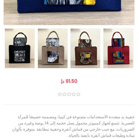
91.50 دإ
حقيبة يد متعددة الاستخدامات مصنوعة في كينيا، ومصممة خصيصًا للمرأة
العصرية. تتسع لجهاز كمبيوتر محمول يصل حجمه إلى 14 بوصة وغيره من
الضروريات، مع جيب خارجي من قماش أنقرة وحقيبة مطابقة. متوفرة بألوان
سادة وطبعات قماش أنقرة نابضة بالحياة.