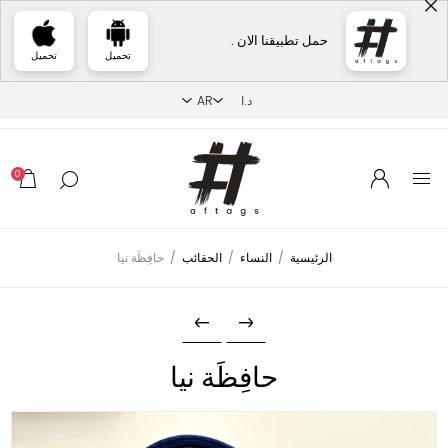
حمل تطبيقنا الان .
تحميل
تحميل
0
الرئيسية
/
النساء
/
الحقائب
/
حافِظَة نيا
حافِظَة نيا