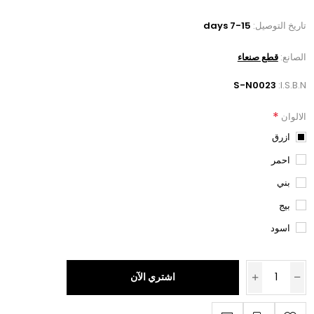
تاريخ التوصيل:
7-15 days
الصانع:
قطع صنعاء
S-N0023
I.S.B.N:
*
الالوان
ازرق
احمر
بني
بيج
اسود
اشتري الآن