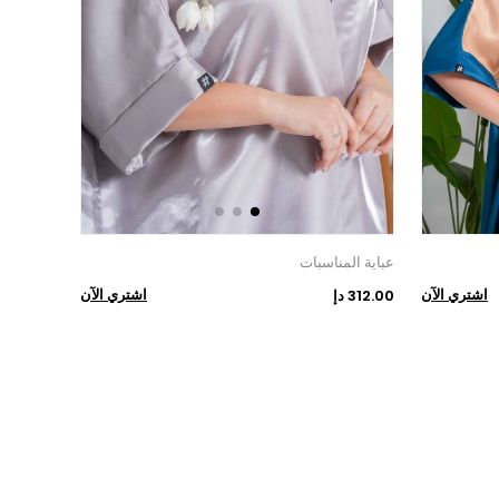
عباية المناسبات
اشتري الآن
اشتري الآن
312.00 دإ