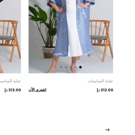
عباية المناسبات
عباية المناسب
اشتري الآن
312.00 دإ
312.00 دإ