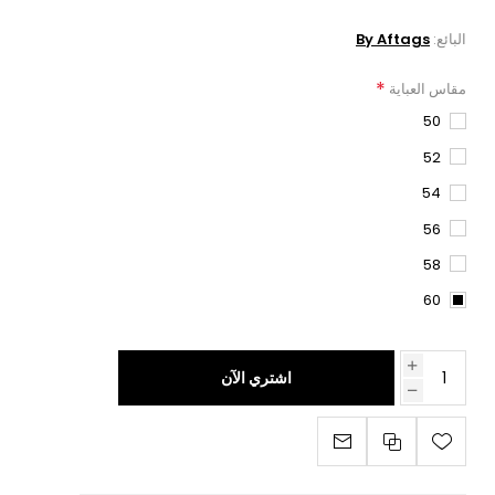
البائع:
By Aftags
*
مقاس العباية
50
52
54
56
58
60
اشتري الآن