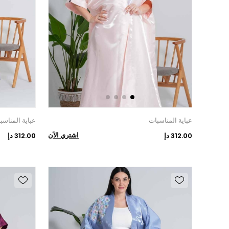
عباية المناسبات
عباية المناسب
اشتري الآن
312.00 دإ
312.00 دإ