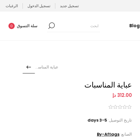
تسجيل جديد
تسجيل الدخول
الرغبات
Blog
سلة التسوق
0
عباية المناسبات
عباية المناسبات
312.00 دإ
تاريخ التوصيل:
3-5 days
الصانع:
By-Aftags