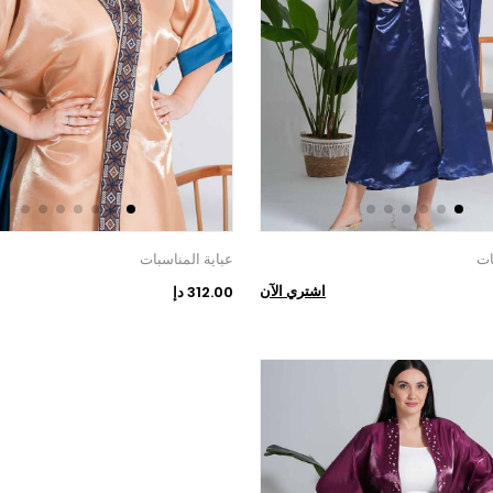
ات
عباية المناسبات
اشتري الآن
312.00 دإ