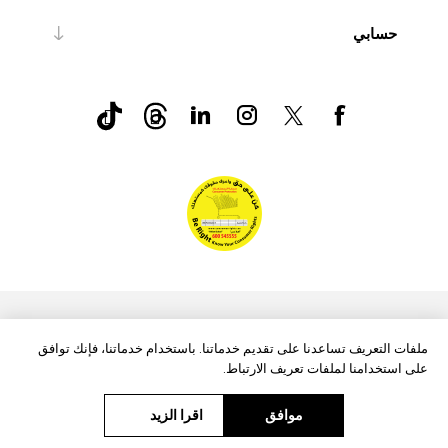
حسابي
nopCommerce
Powered by
ملفات التعريف تساعدنا على تقديم خدماتنا. باستخدام خدماتنا، فإنك توافق
على استخدامنا لملفات تعريف الارتباط.
موافق
اقرا الزيد
حقوق الطبع والنشر © 2026 Aftags. جميع الحقوق محفوظة.