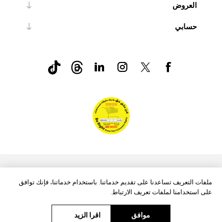
العروض
حسابي
nopCommerce
Powered by
ملفات التعريف تساعدنا على تقديم خدماتنا. باستخدام خدماتنا، فإنك توافق
على استخدامنا لملفات تعريف الارتباط.
موافق
اقرا الزيد
حقوق الطبع والنشر © 2026 Aftags. جميع الحقوق محفوظة.