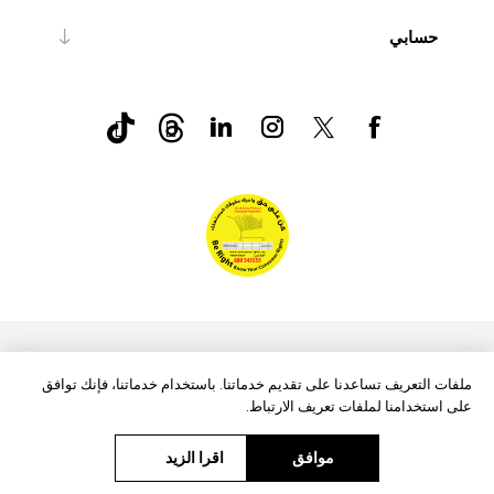
حسابي
nopCommerce
Powered by
ملفات التعريف تساعدنا على تقديم خدماتنا. باستخدام خدماتنا، فإنك توافق
على استخدامنا لملفات تعريف الارتباط.
موافق
اقرا الزيد
حقوق الطبع والنشر © 2026 Aftags. جميع الحقوق محفوظة.