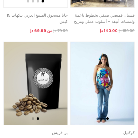
فستان قميصي صيفي بخطوط ناعمة
جايا مسحوق الصمغ العربي بنكهات 15
ولمسات أنيقة – أسلوب عملي ومريح
كيس
180.00 دإ
140.00 دإ
79.99 دإ
من 69.99 دإ
كوكتيل
بن فريش