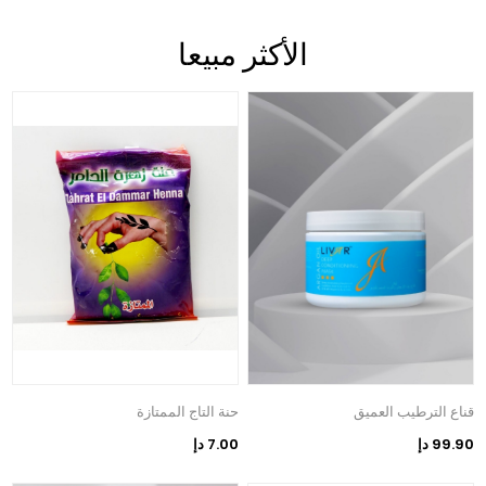
الأكثر مبيعا
قناع الترطيب العميق
حنة التاج الممتازة
99.90 دإ
7.00 دإ