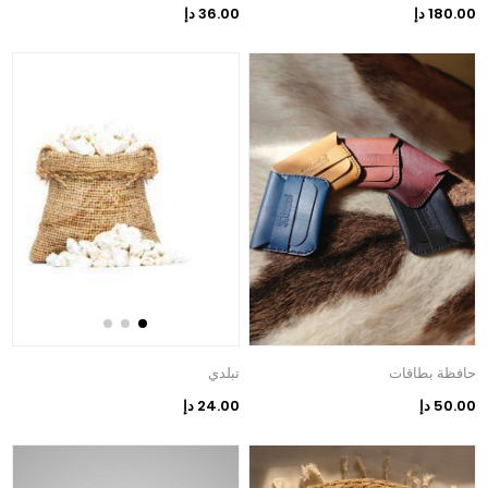
180.00 دإ
36.00 دإ
حافظة بطاقات
تبلدي
50.00 دإ
24.00 دإ