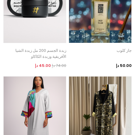
جاز كلوب
زبدة الجسم 200 مل زبدة الشيا
الأفريقية وزبدة الكاكاو
50.00 دإ
74.00 دإ
45.00 دإ