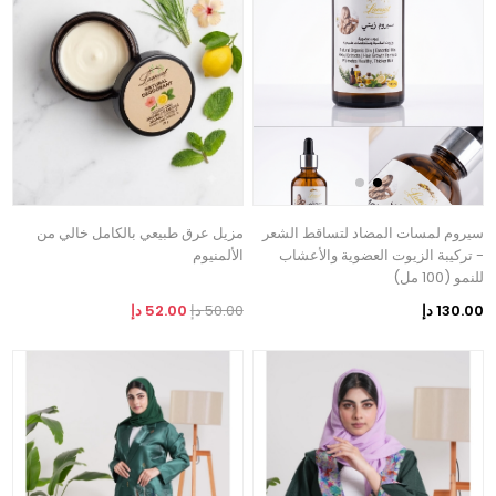
سيروم لمسات المضاد لتساقط الشعر
مزيل عرق طبيعي بالكامل خالي من
- تركيبة الزيوت العضوية والأعشاب
الألمنيوم
للنمو (100 مل)
130.00 دإ
50.00 دإ
52.00 دإ