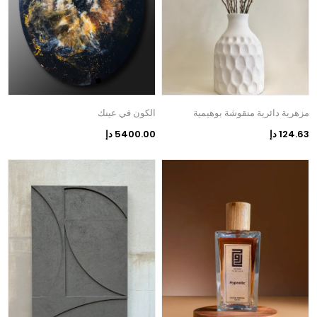
مزهرية دائرية منقوشة بوهيمية
الكون في عينك
124.63 دإ
5400.00 دإ