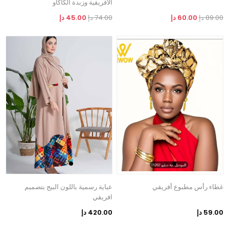
الأفريقية وزبدة الكاكاو
89.00 دإ
60.00 دإ
74.00 دإ
45.00 دإ
غطاء رأس مطبوع أفريقي
عباية رسمية باللون البيج بتصميم
افريقي
59.00 دإ
420.00 دإ