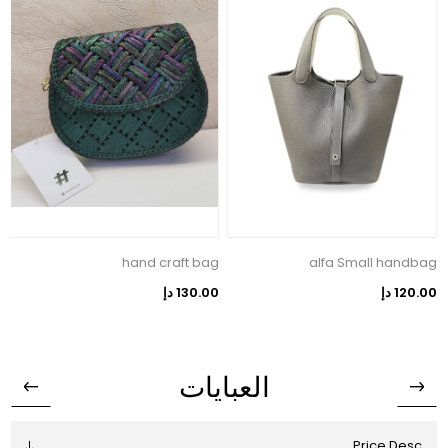
p
hand craft bag
alfa Small handbag
120.00 دإ
130.00 دإ
0
العبايات