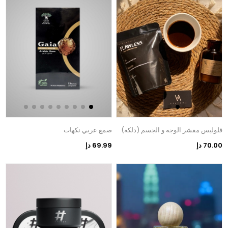
فلوليس مقشر الوجه و الجسم (دلكة)
صمغ عربي نكهات
70.00 دإ
69.99 دإ