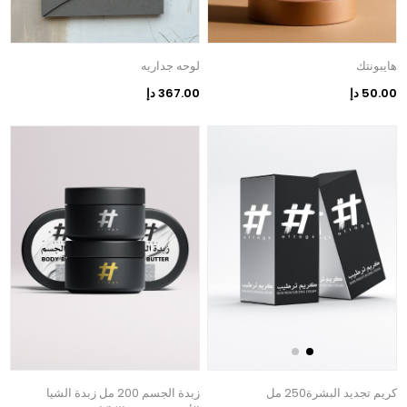
هايبونتك
لوحه جداريه
50.00 دإ
367.00 دإ
كريم تجديد البشرة250 مل
زبدة الجسم 200 مل زبدة الشيا