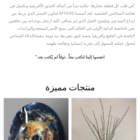
"في قلب كل قطعة نختارها، حكاية تبدأ من أصالة الجذور الأفريقية وتكتمل في
فخامة المجالس الخليجية. لقد أسسنا AFTAGS لتكون الجسر الذي يربط بين
إبداع المبدعين وطموح الجيل الذي لم يسافر، لكنه ارتحل بوجدانه بين ثقافتين.
نحن الحاضنة الذكية الأولى في العالم التي تمنح الأسر المنتجة والبراندات
الناشئة في الخليج وأفريقيا منصة تليق بتفردها، مدعومة بتقنياتالذكاء الصناعي
لنحول عملية التسوق إلى تجربة إنسانية وثقافية ملهمة.
انضموا إلينا لنكتب معاً.. ذوقاً لم يُكتب بعد."
منتجات مميزة