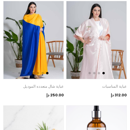
عباية المناسبات
عباية شال متعدده الموديل
312.00 دإ
250.00 دإ