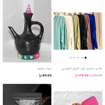
جلابية نسائية على الذوق المغربي
جبنة حبشية
200.00 دإ
179.00 دإ
60.00 دإ