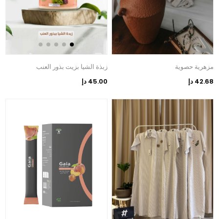
مزهرية حصوية
زبذة الشيا بزيت بذور العنب
42.68 دإ
45.00 دإ