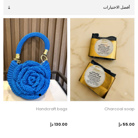
e
Handcraft bags
Charcoal soap
55.00 دإ
130.00 دإ
0