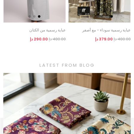
عباية رسمية سوداء - مع أصفر
عباية رسمية من الكتان
480.00 دإ
379.00 دإ
480.00 دإ
290.00 دإ
LATEST FROM BLOG