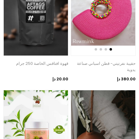
حقيبة نفرتيتي- قطن اسباني صناعة
قهوة افتاقس الخاصة 250 جرام
يدوية
380.00 دإ
20.00 دإ