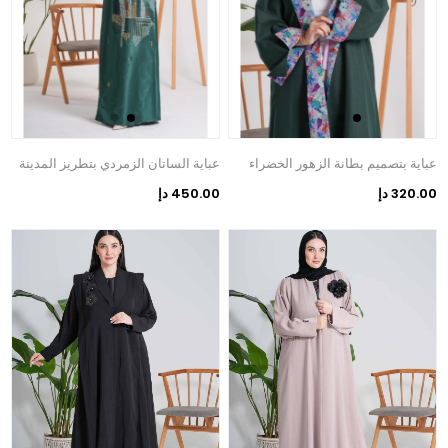
عباية بتصميم بطانة الزهور الخضراء
عباية الساتان الزمردي بتطريز المدينة
320.00 دإ
450.00 دإ