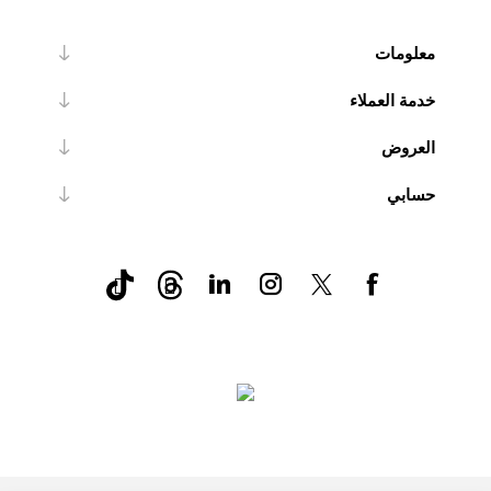
معلومات
خدمة العملاء
العروض
حسابي