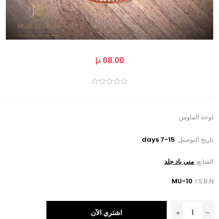
68.00 دإ
لوحة الماوس
تاريخ التوصيل:
7-15 days
الصانع:
منى باد جلد
MU-10
I.S.B.N:
اشتري الآن