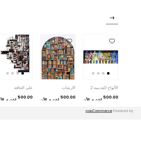
مة
الألواح القديمة 2
الارشات
على الحافة
500.00
500.00
500.00
تري الآن
اشتري الآن
اشتري الآن
اشتري الآ
دإ
دإ
دإ
معلومات
nopCommerce
Powered by
الأسئلة الشائعة - FAQ
الشحن والإرجاع