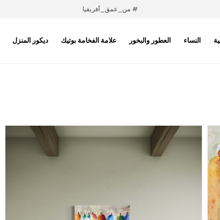
# من_عمق_أفريقيا
ية
النساء
العطور والبخور
علامة الفخامة بوتيك
ديكور المنزل