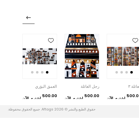
عائلة ٣
رجل العائلة
العمق البؤري
لمحات ٢
500.00
500.00
500.00
500.0
اشتري الآن
اشتري الآن
اشتري الآن
دإ
دإ
دإ
حسابي
حقوق الطبع والنشر © 2026 Aftags. جميع الحقوق محفوظة.
حسابي
طلبات