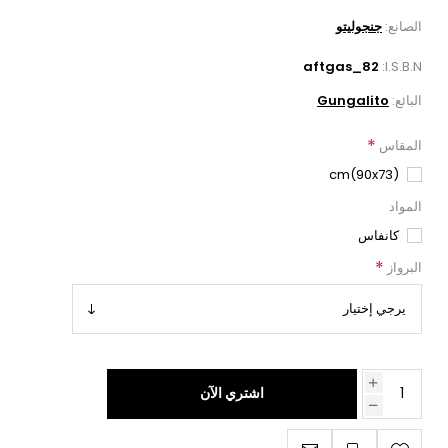
الصانع:
جنجوليتو
aftgas_82
I.S.B.N:
البائع:
Gungalito
*
المقاس
(90x73)cm
المواد
كانفاس
*
البرواز
اشتري الآن