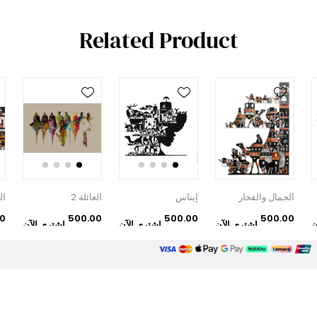
Related Product
الجمال والفخار
إيناس
العائلة 2
ال
0
500.00
500.00
500.00
ن
اشتري الآن
اشتري الآن
اشتري الآن
دإ
دإ
دإ
دإ
خدمة العملاء
العروض
اتصل بنا
منتجات جديدة
منتجات تم عرضها مؤخرا