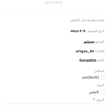
لوحة مطبوعة على كانفاس
تاريخ التوصيل:
3-5 days
الصانع:
جنجوليتو
aftgas_80
I.S.B.N:
البائع:
Gungalito
المقاس
(110x70)cm
المواد
كانفاس
*
البرواز