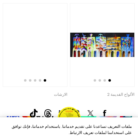
الألواح القديمة 2
الارشات
ع
500.00 دإ
500.00 دإ
0
حقوق الطبع والنشر © 2026 Aftags. جميع الحقوق محفوظة.
Powered by
nopCommerce
معلومات
خدمة العملاء
ملفات التعريف تساعدنا على تقديم خدماتنا. باستخدام خدماتنا، فإنك توافق
على استخدامنا لملفات تعريف الارتباط.