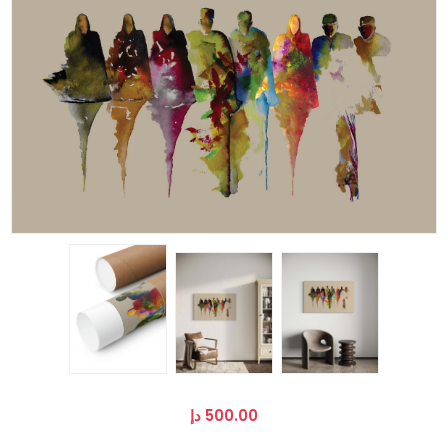
500.00 دإ