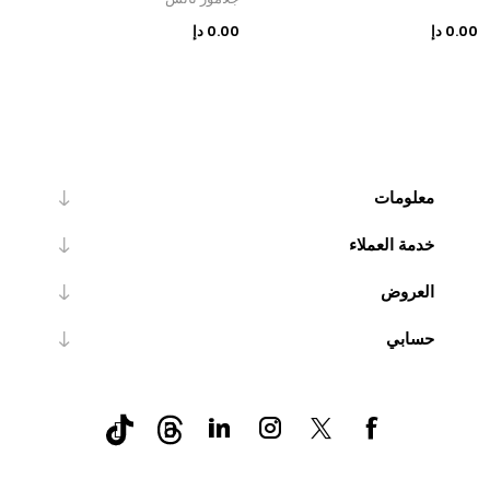
0.00 دإ
0.00 دإ
0
معلومات
خدمة العملاء
العروض
حسابي