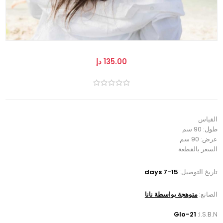
135.00 دإ
القياس
طول: 90 سم
عرض: 90 سم
السعر بالقطعة
تاريخ التوصيل:
7-15 days
الصانع:
متوهجة بواسطة نانا
Glo-21
I.S.B.N: