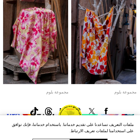
مجموعة بلوم
مجموعة بلوم
م
135.00 دإ
135.00 دإ
0
حقوق الطبع والنشر © 2026 Aftags. جميع الحقوق محفوظة.
Powered by
nopCommerce
معلومات
ملفات التعريف تساعدنا على تقديم خدماتنا. باستخدام خدماتنا، فإنك توافق
خدمة العملاء
على استخدامنا لملفات تعريف الارتباط.
العروض