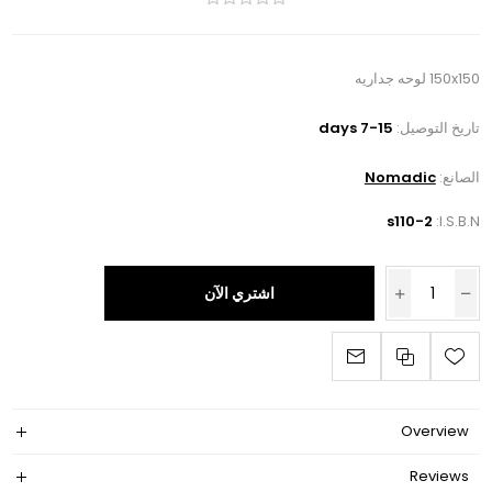
150x150 لوحه جداريه
تاريخ التوصيل:
7-15 days
الصانع:
Nomadic
s110-2
I.S.B.N:
اشتري الآن
Overview
Reviews