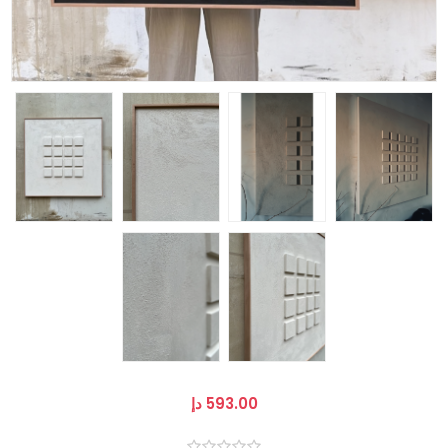
593.00 دإ