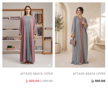
AFTAGS ABAYA OFFER
AFTAGS ABAYA OFFER
ص
100.00 دإ
150.00 دإ
100.00 دإ
0