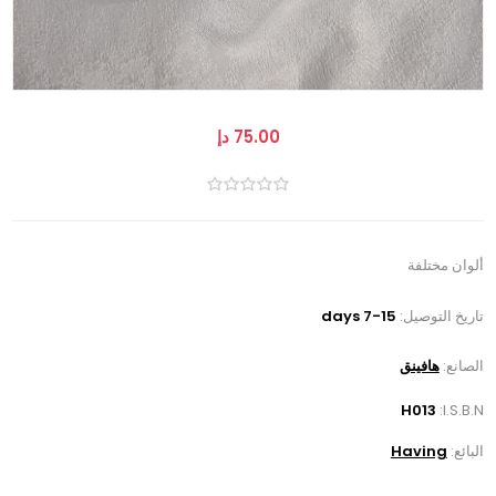
75.00 دإ
ألوان مختلفة
تاريخ التوصيل:
7-15 days
الصانع:
هافينق
H013
I.S.B.N:
البائع:
Having