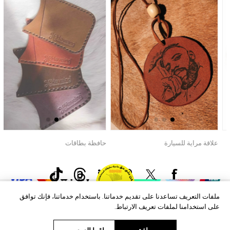
علاقة مراية للسيارة
حافظة بطاقات
ح
70.00 دإ
50.00 دإ
0
حقوق الطبع والنشر © 2026 Aftags. جميع الحقوق محفوظة.
Powered by
nopCommerce
معلومات
خدمة العملاء
ملفات التعريف تساعدنا على تقديم خدماتنا. باستخدام خدماتنا، فإنك توافق
على استخدامنا لملفات تعريف الارتباط.
العروض