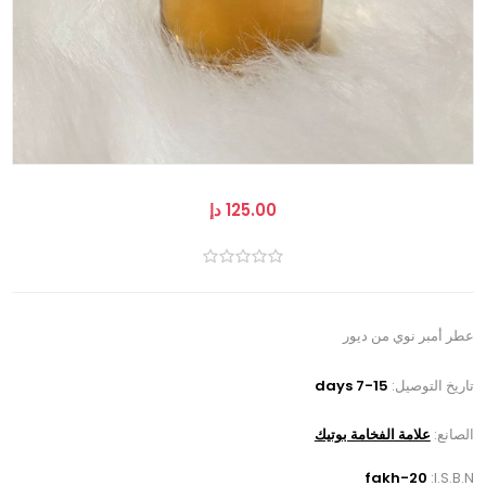
125.00 دإ
عطر أمبر نوي من ديور
تاريخ التوصيل:
7-15 days
الصانع:
علامة الفخامة بوتيك
fakh-20
I.S.B.N: