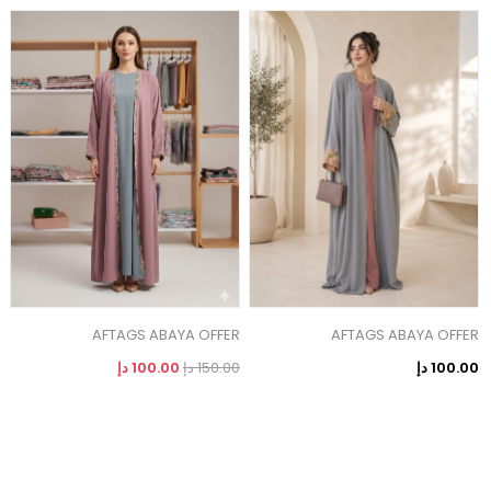
AFTAGS ABAYA OFFER
AFTAGS ABAYA OFFER
ص
100.00 دإ
150.00 دإ
100.00 دإ
0