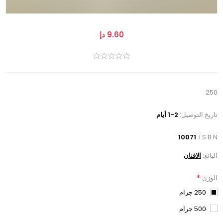
9.60 دإ
250
تاريخ التوصيل:
1-2 أيام
10071
I.S.B.N:
البائع:
الافنان
*
الوزن
250 جرام
500 جرام