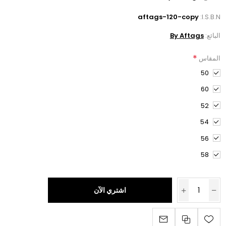
aftags-120-copy
I.S.B.N:
البائع:
By Aftags
*
المقاس
50
60
52
54
56
58
اشتري الآن