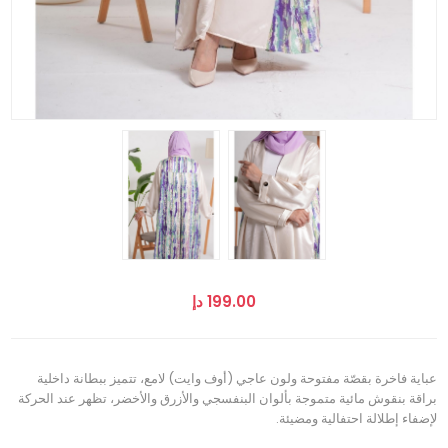
199.00 دإ
عباية فاخرة بقصّة مفتوحة ولون عاجي (أوف وايت) لامع، تتميز ببطانة داخلية
براقة بنقوش مائية متموجة بألوان البنفسجي والأزرق والأخضر، تظهر عند الحركة
لإضفاء إطلالة احتفالية ومضيئة.