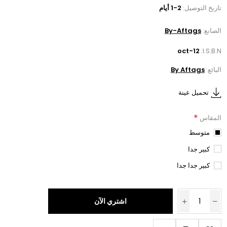
تاريخ التوصيل:
1-2 أيام
الصانع:
By-Aftags
oct-12
I.S.B.N:
البائع:
By Aftags
تحميل عينة
*
المقاس
متوسط
كبير جدا
كبير جدا جدا
اشتري الآن