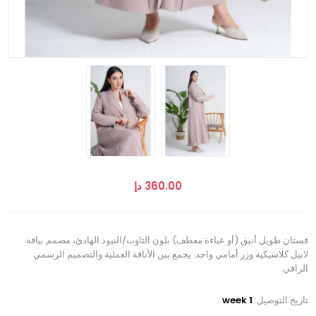
360.00 دإ
فستان طويل أنيق (أو عباءة معطف) بلون التاوب/النيود الهادئ، مصمم بياقة
لابيل كلاسيكية وزر أمامي واحد. يجمع بين الأناقة العملية والتصميم الرسمي
الراقي.
تاريخ التوصيل:
1 week