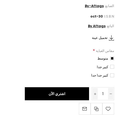
الصانع:
By-Aftags
oct-30
I.S.B.N:
البائع:
By Aftags
تحميل عينة
*
مقاس العباية
متوسط
كبير جدا
كبير جدا جدا
اشتري الآن