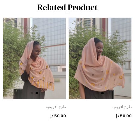
Related Product
طرح افريقية
طرح افريقية
ط
50.00 دإ
50.00 دإ
0