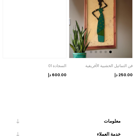
فن التماثيل الخشبية الأفريقية
السجادة 01
ا
250.00 دإ
600.00 دإ
0
معلومات
خدمة العملاء