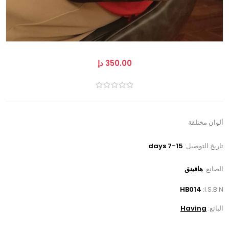
350.00 دإ
ألوان مختلفة
تاريخ التوصيل:
7-15 days
الصانع:
هافينق
HB014
I.S.B.N:
البائع:
Having