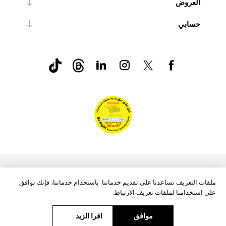
العروض
حسابي
nopCommerce
Powered by
ملفات التعريف تساعدنا على تقديم خدماتنا. باستخدام خدماتنا، فإنك توافق
على استخدامنا لملفات تعريف الارتباط.
موافق
اقرا الزيد
حقوق الطبع والنشر © 2026 Aftags. جميع الحقوق محفوظة.