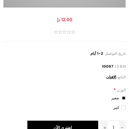
12.00 دإ
تاريخ التوصيل:
1-2 أيام
10097
I.S.B.N:
البائع:
الافنان
*
الوزن
صغير
كبير
اشتري الآن