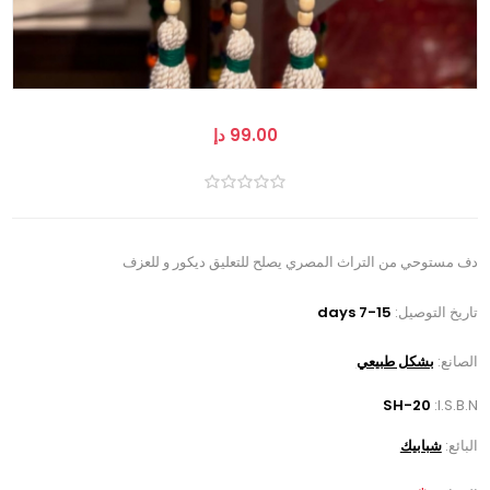
99.00 دإ
دف مستوحي من التراث المصري يصلح للتعليق ديكور و للعزف
تاريخ التوصيل:
7-15 days
الصانع:
بشكل طبيعي
SH-20
I.S.B.N:
البائع:
شبابيك