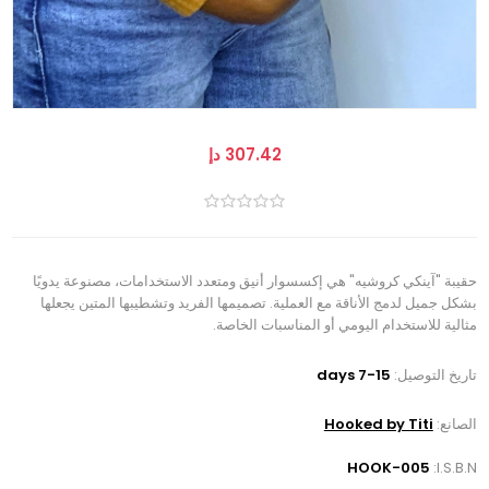
307.42 دإ
حقيبة "آينكي كروشيه" هي إكسسوار أنيق ومتعدد الاستخدامات، مصنوعة يدويًا
بشكل جميل لدمج الأناقة مع العملية. تصميمها الفريد وتشطيبها المتين يجعلها
مثالية للاستخدام اليومي أو المناسبات الخاصة.
تاريخ التوصيل:
7-15 days
الصانع:
Hooked by Titi
HOOK-005
I.S.B.N: