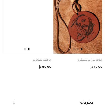
علاقة مراية للسيارة
حافظة بطاقات
ح
70.00 دإ
50.00 دإ
0
معلومات