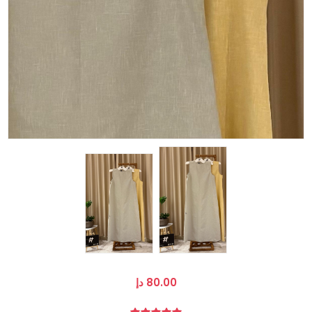
80.00 دإ