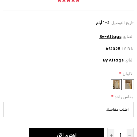
تاريخ التوصيل:
1-2 أيام
الصانع:
By-Aftags
Af2025
I.S.B.N:
البائع:
By Aftags
*
الالوان
*
مقاس واحد
اشتري الآن